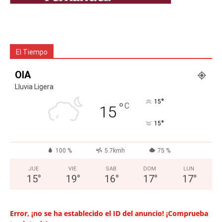
El Tiempo
OIA
Lluvia Ligera
°
15
°
C
15
°
15
100 %
5.7kmh
75 %
JUE
VIE
SAB
DOM
LUN
15
°
19
°
16
°
17
°
17
°
Error, ¡no se ha establecido el ID del anuncio! ¡Comprueba