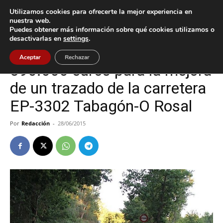
Utilizamos cookies para ofrecerte la mejor experiencia en
nuestra web.
Puedes obtener más información sobre qué cookies utilizamos o
Inicio
O Rosal
desactivarlas en
settings
.
O Rosal
Aceptar
Rechazar
390.000 euros para la mejora
de un trazado de la carretera
EP-3302 Tabagón-O Rosal
Por
Redacción
-
28/06/2015