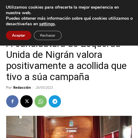
Utilizamos cookies para ofrecerte la mejor experiencia en
nuestra web.
Puedes obtener más información sobre qué cookies utilizamos o
Inicio
Nigrán
desactivarlas en
settings
.
Nigrán
Aceptar
Rechazar
A candidatura de Esquerda
Unida de Nigrán valora
positivamente a acollida que
tivo a súa campaña
Por
Redacción
-
26/05/2023