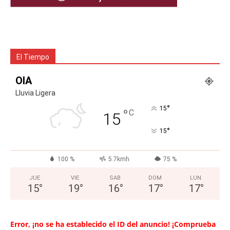
El Tiempo
OIA
Lluvia Ligera
°
15
°
C
15
°
15
100 %
5.7kmh
75 %
JUE
VIE
SAB
DOM
LUN
15
°
19
°
16
°
17
°
17
°
Error, ¡no se ha establecido el ID del anuncio! ¡Comprueba