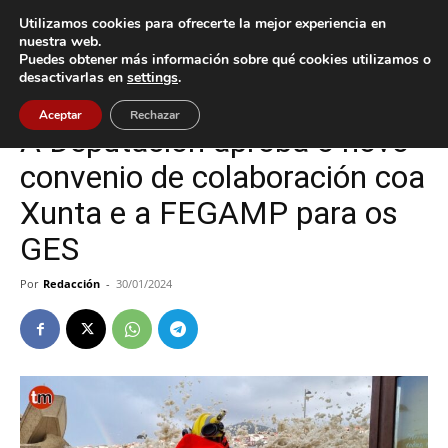
Utilizamos cookies para ofrecerte la mejor experiencia en
nuestra web.
Puedes obtener más información sobre qué cookies utilizamos o
Inicio
A Guarda
desactivarlas en
settings
.
A Guarda
Nigrán
Aceptar
Rechazar
A Deputación aproba o novo
convenio de colaboración coa
Xunta e a FEGAMP para os
GES
Por
Redacción
-
30/01/2024