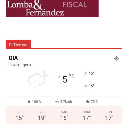
El Tiempo
OIA
Lluvia Ligera
°
15
°
C
15
°
15
100 %
5.7kmh
75 %
JUE
VIE
SAB
DOM
LUN
15
°
19
°
16
°
17
°
17
°