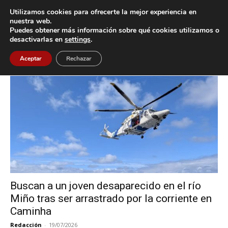
Utilizamos cookies para ofrecerte la mejor experiencia en
nuestra web.
Puedes obtener más información sobre qué cookies utilizamos o
Inicio
Etiquetas
GES da Guarda
desactivarlas en
settings
.
Etiqueta: GES da Guarda
Aceptar
Rechazar
Buscan a un joven desaparecido en el río
Miño tras ser arrastrado por la corriente en
Caminha
Redacción
-
19/07/2026