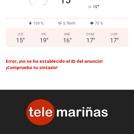
°
15
100 %
5.7kmh
75 %
JUE
VIE
SAB
DOM
LUN
15
°
19
°
16
°
17
°
17
°
Error, ¡no se ha establecido el ID del anuncio!
¡Comprueba tu sintaxis!