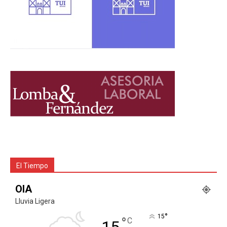
El Tiempo
OIA
Lluvia Ligera
°
15
°
C
15