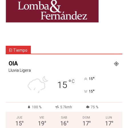
El Tiempo
OIA
Lluvia Ligera
°
15
°
C
15
°
15
100 %
5.7kmh
75 %
JUE
VIE
SAB
DOM
LUN
15
°
19
°
16
°
17
°
17
°