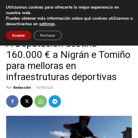
Utilizamos cookies para ofrecerte la mejor experiencia en
nuestra web.
Puedes obtener más información sobre qué cookies utilizamos o
Inicio
Nigrán
desactivarlas en
settings
.
Nigrán
Tomiño
Aceptar
Rechazar
A Deputación destina
160.000 € a Nigrán e Tomiño
para melloras en
infraestruturas deportivas
Por
Redacción
-
16/06/2024