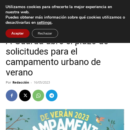
Utilizamos cookies para ofrecerte la mejor experiencia en
nuestra web.
Puedes obtener más información sobre qué cookies utilizamos o
Inicio
A Guarda
desactivarlas en
settings
.
A Guarda
Cultura / Ocio
Aceptar
Rechazar
A Guarda abre el plazo de
solicitudes para el
campamento urbano de
verano
Por
Redacción
-
16/05/2023