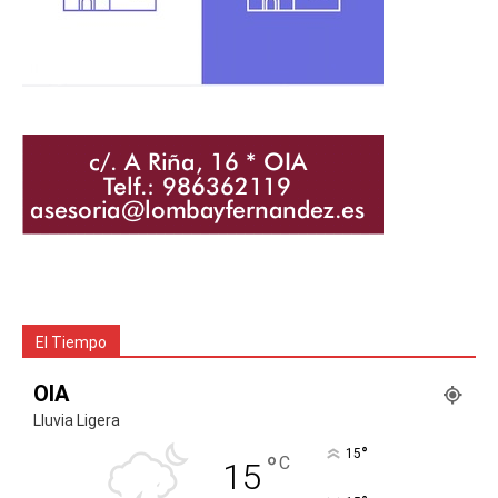
El Tiempo
OIA
Lluvia Ligera
°
15
°
C
15