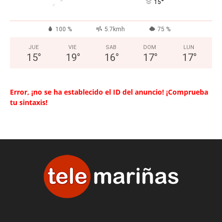
°
15
100 %
5.7kmh
75 %
JUE
VIE
SAB
DOM
LUN
15
°
19
°
16
°
17
°
17
°
Error, ¡no se ha establecido el ID del anuncio! ¡Comprueba
tu sintaxis!