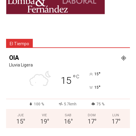
El Tiempo
OIA
Lluvia Ligera
°
15
°
C
15
°
15
100 %
5.7kmh
75 %
JUE
VIE
SAB
DOM
LUN
15
°
19
°
16
°
17
°
17
°