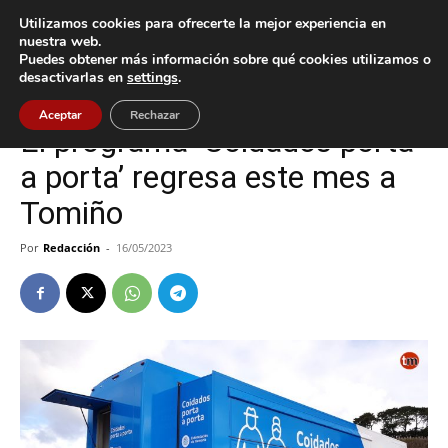
Utilizamos cookies para ofrecerte la mejor experiencia en
nuestra web.
Puedes obtener más información sobre qué cookies utilizamos o
Inicio
Tomiño
desactivarlas en
settings
.
Tomiño
Aceptar
Rechazar
El programa ‘Coidados porta
a porta’ regresa este mes a
Tomiño
Por
Redacción
-
16/05/2023