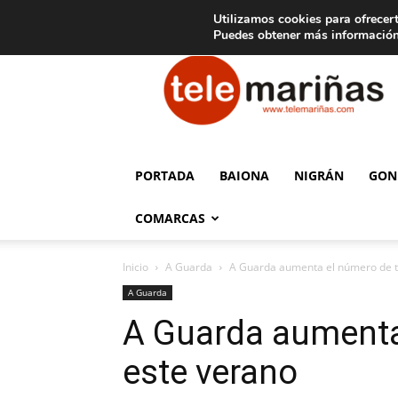
C
15
Aviso legal
Tarifas de publicidad
Oia
Utilizamos cookies para ofrecert
Puedes obtener más información
Telemariñas
PORTADA
BAIONA
NIGRÁN
GON
COMARCAS
Inicio
A Guarda
A Guarda aumenta el número de t
A Guarda
A Guarda aumenta
este verano