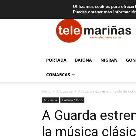
C
15
Aviso legal
Tarifas de publicidad
Oia
Utilizamos cookies para ofrecert
Puedes obtener más información
Telemariñas
PORTADA
BAIONA
NIGRÁN
GON
COMARCAS
Inicio
A Guarda
A Guarda estrena un ciclo de conci
A Guarda
Cultura / Ocio
A Guarda estren
la música clásic