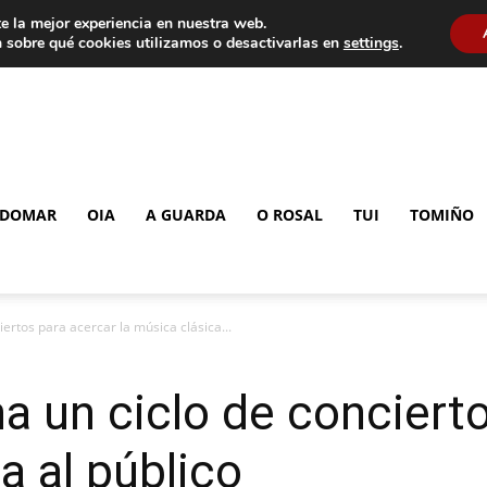
e la mejor experiencia en nuestra web.
 sobre qué cookies utilizamos o desactivarlas en
settings
.
DOMAR
OIA
A GUARDA
O ROSAL
TUI
TOMIÑO
ertos para acercar la música clásica...
a un ciclo de conciert
a al público