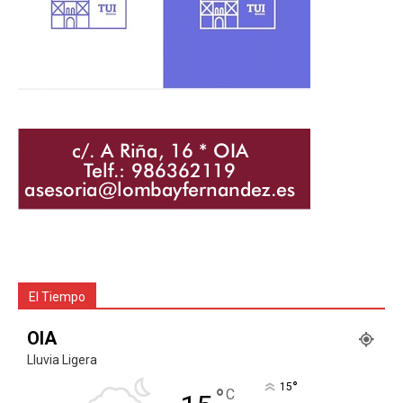
El Tiempo
OIA
Lluvia Ligera
°
15
°
C