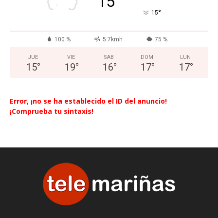
15
°
15
100 %
5.7kmh
75 %
JUE
VIE
SAB
DOM
LUN
15
°
19
°
16
°
17
°
17
°
Error, ¡no se ha establecido el ID del anuncio!
¡Comprueba tu sintaxis!