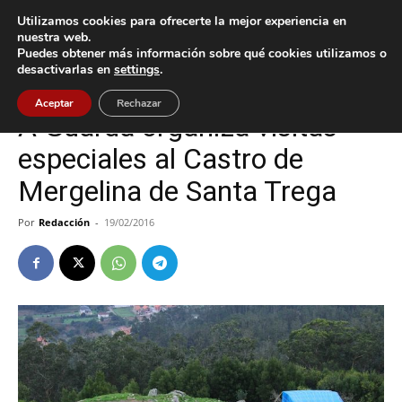
Utilizamos cookies para ofrecerte la mejor experiencia en
nuestra web.
Puedes obtener más información sobre qué cookies utilizamos o
Inicio
A Guarda
desactivarlas en
settings
.
A Guarda
Cultura / Ocio
Aceptar
Rechazar
A Guarda organiza visitas
especiales al Castro de
Mergelina de Santa Trega
Por
Redacción
-
19/02/2016