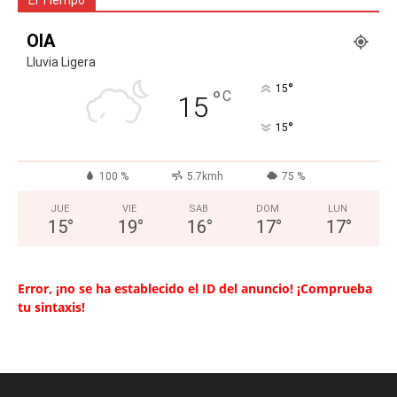
OIA
Lluvia Ligera
°
15
°
C
15
°
15
100 %
5.7kmh
75 %
JUE
VIE
SAB
DOM
LUN
15
°
19
°
16
°
17
°
17
°
Error, ¡no se ha establecido el ID del anuncio! ¡Comprueba
tu sintaxis!