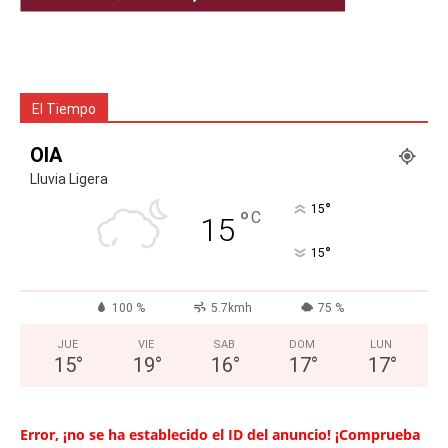
El Tiempo
OIA
Lluvia Ligera
°
15
°
C
15
°
15
100 %
5.7kmh
75 %
JUE
VIE
SAB
DOM
LUN
15
°
19
°
16
°
17
°
17
°
Error, ¡no se ha establecido el ID del anuncio! ¡Comprueba