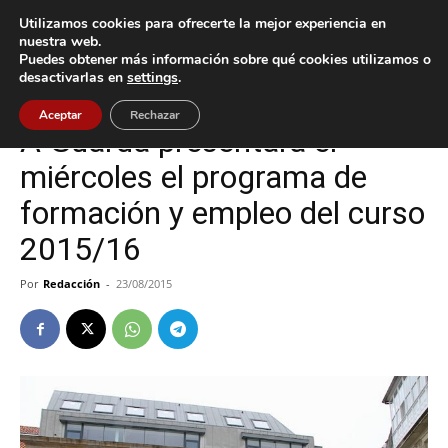
Utilizamos cookies para ofrecerte la mejor experiencia en
nuestra web.
Puedes obtener más información sobre qué cookies utilizamos o
Inicio
A Guarda
desactivarlas en
settings
.
A Guarda
Aceptar
Rechazar
A Guarda presentará el
miércoles el programa de
formación y empleo del curso
2015/16
Por
Redacción
-
23/08/2015