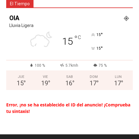
El Tiempo
OIA
Lluvia Ligera
°
15
°
C
15
°
15
100 %
5.7kmh
75 %
JUE
VIE
SAB
DOM
LUN
15
°
19
°
16
°
17
°
17
°
Error, ¡no se ha establecido el ID del anuncio! ¡Comprueba
tu sintaxis!