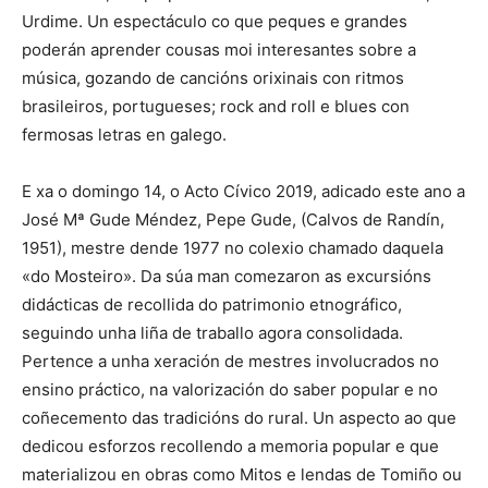
Urdime. Un espectáculo co que peques e grandes
poderán aprender cousas moi interesantes sobre a
música, gozando de cancións orixinais con ritmos
brasileiros, portugueses; rock and roll e blues con
fermosas letras en galego.
E xa o domingo 14, o Acto Cívico 2019, adicado este ano a
José Mª Gude Méndez, Pepe Gude, (Calvos de Randín,
1951), mestre dende 1977 no colexio chamado daquela
«do Mosteiro». Da súa man comezaron as excursións
didácticas de recollida do patrimonio etnográfico,
seguindo unha liña de traballo agora consolidada.
Pertence a unha xeración de mestres involucrados no
ensino práctico, na valorización do saber popular e no
coñecemento das tradicións do rural. Un aspecto ao que
dedicou esforzos recollendo a memoria popular e que
materializou en obras como Mitos e lendas de Tomiño ou