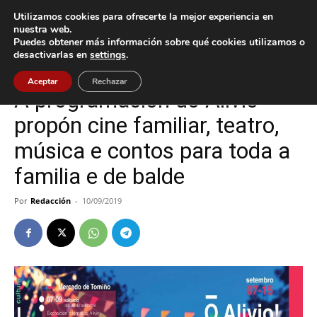
Utilizamos cookies para ofrecerte la mejor experiencia en
nuestra web.
Puedes obtener más información sobre qué cookies utilizamos o
Inicio
Cultura / Ocio
desactivarlas en
settings
.
Cultura / Ocio
Tomiño
Aceptar
Rechazar
A programación do Alivio
propón cine familiar, teatro,
música e contos para toda a
familia e de balde
Por
Redacción
-
10/09/2019