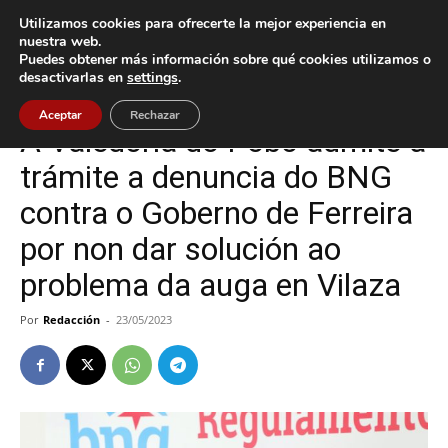
Utilizamos cookies para ofrecerte la mejor experiencia en
nuestra web.
Puedes obtener más información sobre qué cookies utilizamos o
Inicio
Gondomar
desactivarlas en
settings
.
Gondomar
Política
Aceptar
Rechazar
A Valedoría do Pobo admite a
trámite a denuncia do BNG
contra o Goberno de Ferreira
por non dar solución ao
problema da auga en Vilaza
Por
Redacción
-
23/05/2023