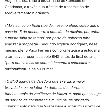
Augas e a súa rede á titularidade do Concello de
Gondomar, a través dun trámite de transmisión de
aproveitamento hidráulico.
«Mais a moción ficou riba da mesa no pleno celebrado o
pasado 15 de decembro, a petición do Alcalde, por unha
suposta ‘falta de tempo’ por parte do goberno para
analizar a proposta».
Segundo explica Rodríguez, nese
mesmo pleno Paco Ferreira comprometeuse a estudar a
alternativa presentada polo BNG antes de final de ano
,
“pero nunca máis se soubo”, lamenta a concelleira
nacionalista»,
sinalou Pumar.
«O BNG agarda da Valedora que exerza, a maior
brevidade, o seu labor de defensa dos dereitos
fundamentais da veciñanza de Vilaza, e, dado que a auga
un servizo de competencia municipal de obrigado
cumprimento para que Vilaza pase a gozar do servizo de