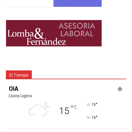
El Tiempo
OIA
Lluvia Ligera
°
15
°
C
15
°
15