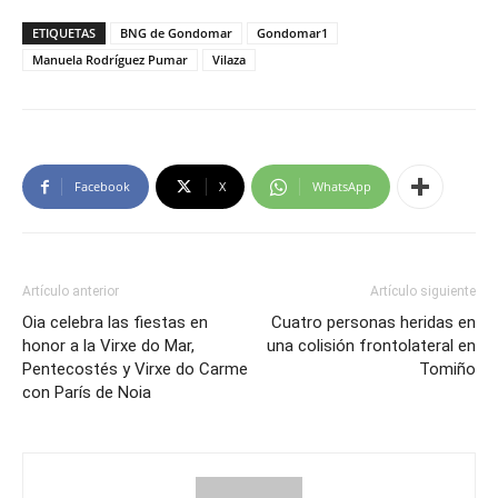
ETIQUETAS
BNG de Gondomar
Gondomar1
Manuela Rodríguez Pumar
Vilaza
Facebook
X
WhatsApp
Artículo anterior
Artículo siguiente
Oia celebra las fiestas en
Cuatro personas heridas en
honor a la Virxe do Mar,
una colisión frontolateral en
Pentecostés y Virxe do Carme
Tomiño
con París de Noia