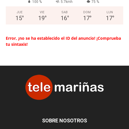
100 %
5.7kmh
75 %
JUE
VIE
SAB
DOM
LUN
15
°
19
°
16
°
17
°
17
°
Error, ¡no se ha establecido el ID del anuncio! ¡Comprueba
tu sintaxis!
SOBRE NOSOTROS