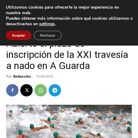
Utilizamos cookies para ofrecerte la mejor experiencia en
nuestra web.
Puedes obtener más información sobre qué cookies utilizamos o
Inicio
A Guarda
desactivarlas en
settings
.
A Guarda
Cultura / Ocio
Deportes
Aceptar
Rechazar
Abierto el plazo de
inscripción de la XXI travesía
a nado en A Guarda
Por
Redacción
-
15/06/2016