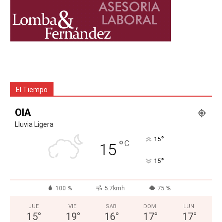
El Tiempo
OIA
Lluvia Ligera
°
15
°
C
15
°
15
100 %
5.7kmh
75 %
JUE
VIE
SAB
DOM
LUN
15
°
19
°
16
°
17
°
17
°