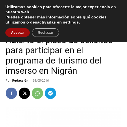
Utilizamos cookies para ofrecerte la mejor experiencia en
nuestra web.
Puedes obtener más información sobre qué cookies
Inicio
Nigrán
utilizamos o desactivarlas en
settings
.
Nigrán
Aceptar
Rechazar
Abierto el plazo de solicitud
para participar en el
programa de turismo del
imserso en Nigrán
Por
Redacción
-
31/05/2016