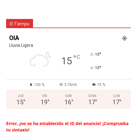
El Tiempo
OIA
Lluvia Ligera
°
15
°
C
15
°
15
100 %
5.7kmh
75 %
JUE
VIE
SAB
DOM
LUN
15
°
19
°
16
°
17
°
17
°
Error, ¡no se ha establecido el ID del anuncio! ¡Comprueba
tu sintaxis!