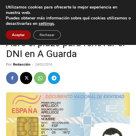
Utilizamos cookies para ofrecerte la mejor experiencia en
nuestra web.
Puedes obtener más información sobre qué cookies utilizamos o
Inicio
A Guarda
desactivarlas en
settings
.
A Guarda
Aceptar
Rechazar
Abre el plazo para renovar el
DNI en A Guarda
Por
Redacción
-
24/02/2016