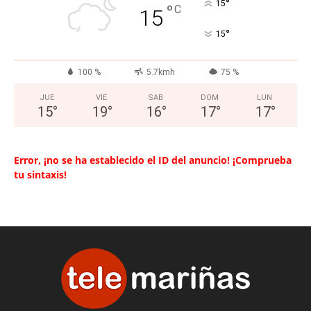
°
15
°
C
15
°
15
100 %
5.7kmh
75 %
JUE
VIE
SAB
DOM
LUN
15
°
19
°
16
°
17
°
17
°
Error, ¡no se ha establecido el ID del anuncio! ¡Comprueba
tu sintaxis!