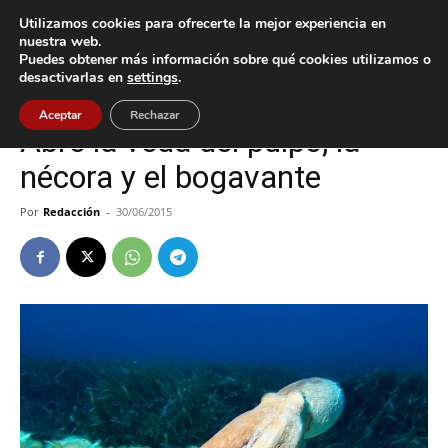
Utilizamos cookies para ofrecerte la mejor experiencia en
nuestra web.
Puedes obtener más información sobre qué cookies utilizamos o
Inicio
Oia
desactivarlas en
settings
.
Oia
Aceptar
Rechazar
Abre la veda del pulpo, la
nécora y el bogavante
Por
Redacción
-
30/06/2015