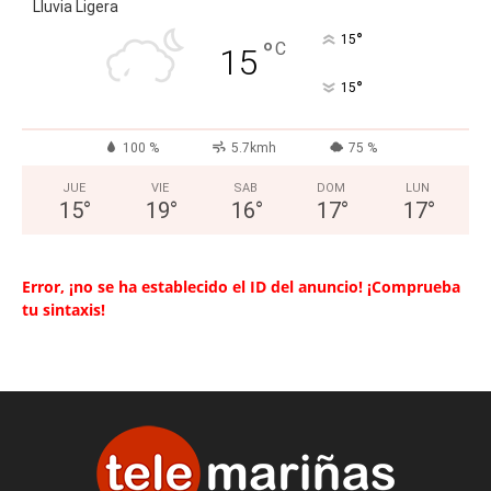
Lluvia Ligera
°
15
°
C
15
°
15
100 %
5.7kmh
75 %
JUE
VIE
SAB
DOM
LUN
15
°
19
°
16
°
17
°
17
°
Error, ¡no se ha establecido el ID del anuncio! ¡Comprueba
tu sintaxis!