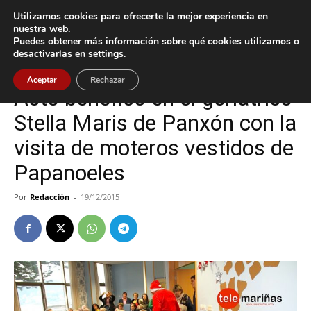
Utilizamos cookies para ofrecerte la mejor experiencia en
nuestra web.
Puedes obtener más información sobre qué cookies utilizamos o
Inicio
Nigrán
desactivarlas en
settings
.
Nigrán
Aceptar
Rechazar
Acto benéfico en el geriátrico
Stella Maris de Panxón con la
visita de moteros vestidos de
Papanoeles
Por
Redacción
-
19/12/2015