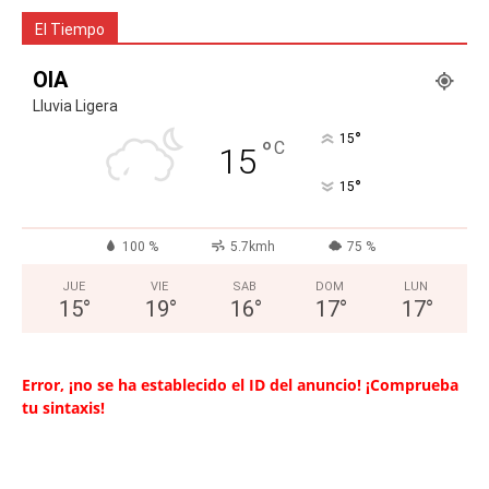
El Tiempo
OIA
Lluvia Ligera
°
15
°
C
15
°
15
100 %
5.7kmh
75 %
JUE
VIE
SAB
DOM
LUN
15
°
19
°
16
°
17
°
17
°
Error, ¡no se ha establecido el ID del anuncio! ¡Comprueba
tu sintaxis!