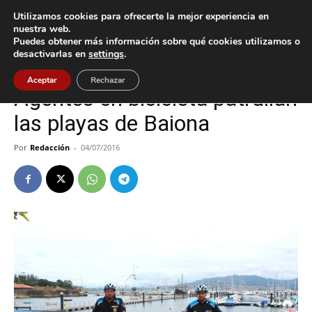
Utilizamos cookies para ofrecerte la mejor experiencia en
nuestra web.
Puedes obtener más información sobre qué cookies utilizamos o
Inicio
Baiona
desactivarlas en
settings
.
Baiona
Aceptar
Rechazar
Agentes en bicicleta patrullan
las playas de Baiona
Por
Redacción
-
04/07/2016