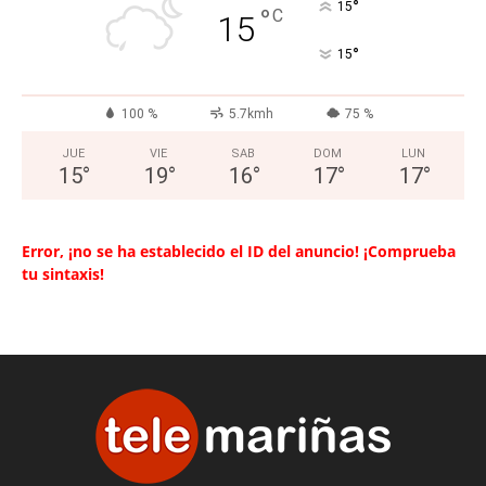
°
15
°
C
15
°
15
100 %
5.7kmh
75 %
JUE
VIE
SAB
DOM
LUN
15
°
19
°
16
°
17
°
17
°
Error, ¡no se ha establecido el ID del anuncio! ¡Comprueba
tu sintaxis!