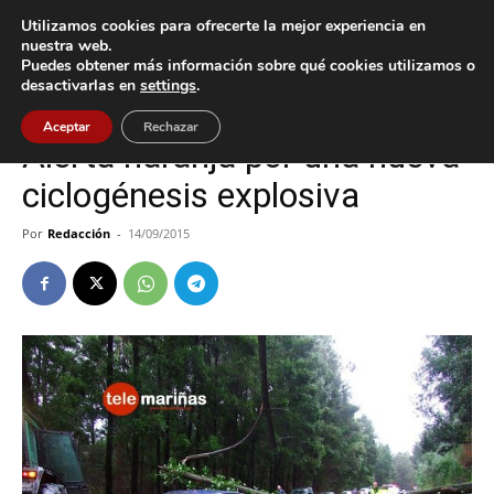
Utilizamos cookies para ofrecerte la mejor experiencia en
nuestra web.
Puedes obtener más información sobre qué cookies utilizamos o
Inicio
A Guarda
desactivarlas en
settings
.
A Guarda
Baiona
Gondomar
Nigrán
O Rosal
Oia
Tomiño
Tui
Aceptar
Rechazar
Alerta naranja por una nueva
ciclogénesis explosiva
Por
Redacción
-
14/09/2015