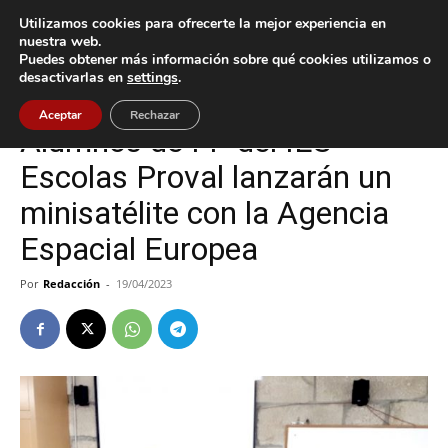
Utilizamos cookies para ofrecerte la mejor experiencia en
nuestra web.
Puedes obtener más información sobre qué cookies utilizamos o
Inicio
Nigrán
desactivarlas en
settings
.
Nigrán
Tecnología
Aceptar
Rechazar
Alumnos de FP del IES
Escolas Proval lanzarán un
minisatélite con la Agencia
Espacial Europea
Por
Redacción
-
19/04/2023