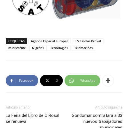
ETIQUETAS
Agencia Espacial Europea
IES Escolas Proval
minisatélite
Nigrán1
Tecnologia1
Telemariñas
Facebook
X
WhatsApp
Artículo anterior
Artículo siguiente
La Feria del Libro de O Rosal
Gondomar contratará a 33
se renueva
nuevos trabajadores
municipales