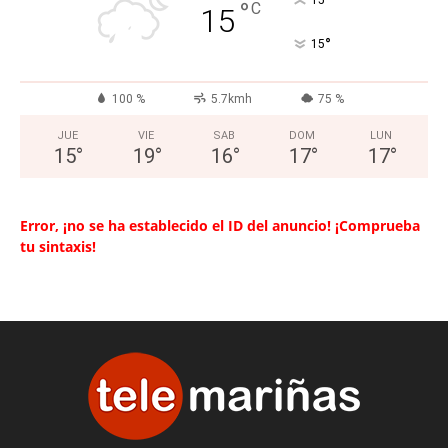
°
15
°
C
15
°
15
100 %
5.7kmh
75 %
JUE
VIE
SAB
DOM
LUN
15
°
19
°
16
°
17
°
17
°
Error, ¡no se ha establecido el ID del anuncio! ¡Comprueba
tu sintaxis!