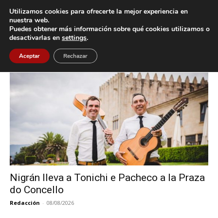
Utilizamos cookies para ofrecerte la mejor experiencia en
nuestra web.
Puedes obtener más información sobre qué cookies utilizamos o
Inicio
Etiquetas
Nigrán1
desactivarlas en
settings
.
Etiqueta: Nigrán1
Aceptar
Rechazar
Nigrán lleva a Tonichi e Pacheco a la Praza
do Concello
Redacción
-
08/08/2026