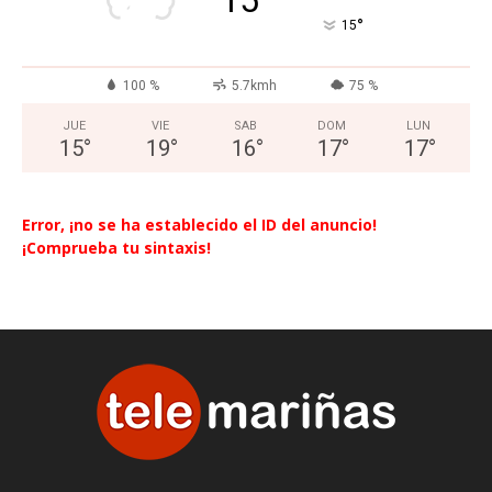
°
15
100 %
5.7kmh
75 %
JUE
VIE
SAB
DOM
LUN
15
°
19
°
16
°
17
°
17
°
Error, ¡no se ha establecido el ID del anuncio!
¡Comprueba tu sintaxis!