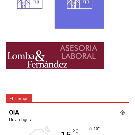
El Tiempo
OIA
Lluvia Ligera
°
15
°
C
15