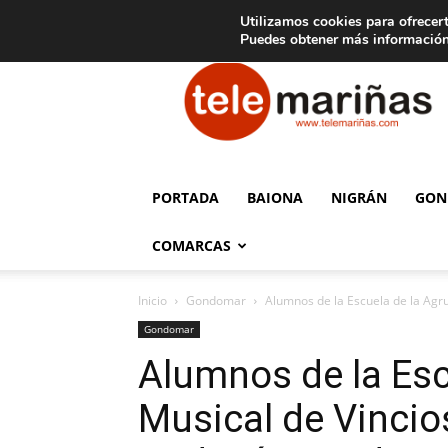
C
15
Aviso legal
Tarifas de publicidad
Oia
Utilizamos cookies para ofrecert
Puedes obtener más información
Telemariñas
PORTADA
BAIONA
NIGRÁN
GON
COMARCAS
Inicio
Gondomar
Alumnos de la Escuela de la Agru
Gondomar
Alumnos de la Esc
Musical de Vincio