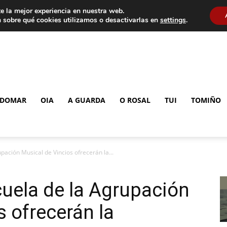
e la mejor experiencia en nuestra web.
 sobre qué cookies utilizamos o desactivarlas en
settings
.
DOMAR
OIA
A GUARDA
O ROSAL
TUI
TOMIÑO
pación Musical de Vincios ofrecerán la...
uela de la Agrupación
s ofrecerán la