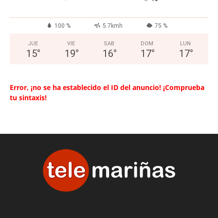
100 %
5.7kmh
75 %
JUE
VIE
SAB
DOM
LUN
15
°
19
°
16
°
17
°
17
°
Error, ¡no se ha establecido el ID del anuncio! ¡Comprueba
tu sintaxis!