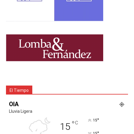
El Tiempo
OIA
Lluvia Ligera
°
15
°
C
15
°
15