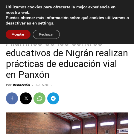
Utilizamos cookies para ofrecerte la mejor experiencia en
nuestra web.
Puedes obtener más información sobre qué cookies utilizamos o
Inicio
Nigrán
desactivarlas en
settings
.
Nigrán
Aceptar
Rechazar
Alumnos de los centros
educativos de Nigrán realizan
prácticas de educación vial
en Panxón
Por
Redacción
-
02/07/2015