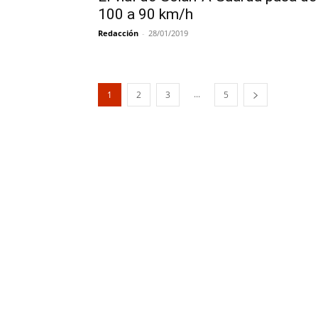
100 a 90 km/h
Redacción
-
28/01/2019
...
1
2
3
5