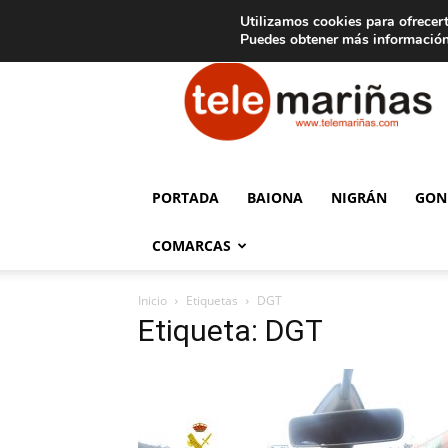
C
15
Aviso legal
Tarifas de publicidad
Oia
Utilizamos cookies para ofrecert
Puedes obtener más información
Telemariñas
PORTADA
BAIONA
NIGRÁN
GON
COMARCAS
Inicio
Etiquetas
DGT
Etiqueta: DGT