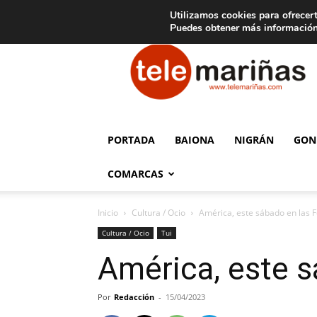
C
15
Aviso legal
Tarifas de publicidad
Oia
Utilizamos cookies para ofrecert
Puedes obtener más información
Telemariñas
PORTADA
BAIONA
NIGRÁN
GON
COMARCAS
Inicio
Cultura / Ocio
América, este sábado en las 
Cultura / Ocio
Tui
América, este s
Por
Redacción
-
15/04/2023