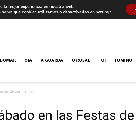
e la mejor experiencia en nuestra web.
 sobre qué cookies utilizamos o desactivarlas en
settings
.
DOMAR
OIA
A GUARDA
O ROSAL
TUI
TOMIÑO
Festas de San Telmo
ábado en las Festas d