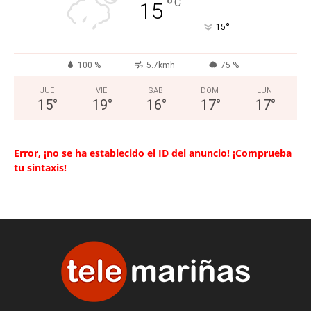
°
C
15
°
15
100 %
5.7kmh
75 %
JUE
VIE
SAB
DOM
LUN
15
°
19
°
16
°
17
°
17
°
Error, ¡no se ha establecido el ID del anuncio! ¡Comprueba
tu sintaxis!