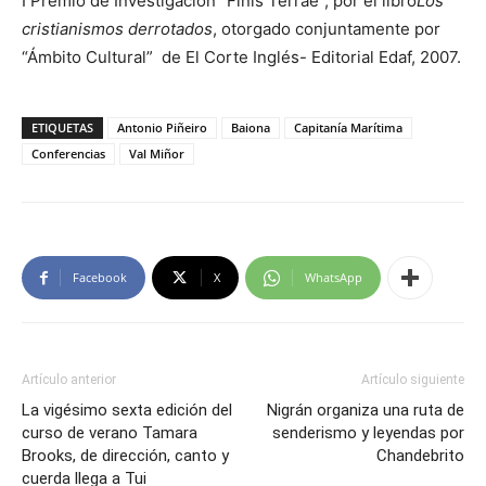
I Premio de Investigación “Finis Terrae”, por el libro
Los
cristianismos derrotados
, otorgado conjuntamente por
“Ámbito Cultural” de El Corte Inglés- Editorial Edaf, 2007.
ETIQUETAS
Antonio Piñeiro
Baiona
Capitanía Marítima
Conferencias
Val Miñor
Facebook
X
WhatsApp
Artículo anterior
Artículo siguiente
La vigésimo sexta edición del
Nigrán organiza una ruta de
curso de verano Tamara
senderismo y leyendas por
Brooks, de dirección, canto y
Chandebrito
cuerda llega a Tui