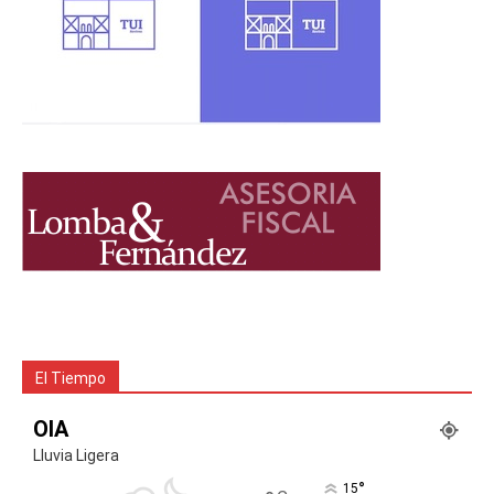
El Tiempo
OIA
Lluvia Ligera
°
15