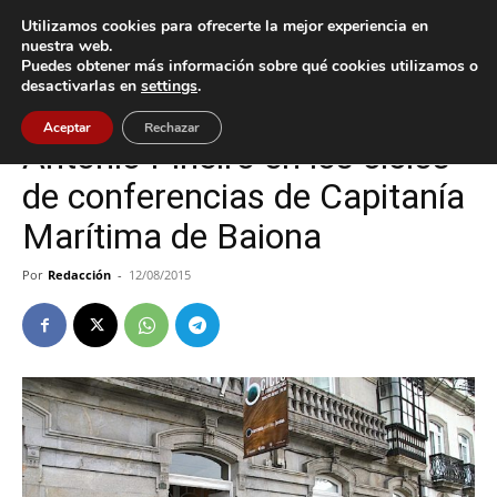
Utilizamos cookies para ofrecerte la mejor experiencia en
nuestra web.
Puedes obtener más información sobre qué cookies utilizamos o
Inicio
Baiona
desactivarlas en
settings
.
Baiona
Aceptar
Rechazar
Antonio Piñeiro en los ciclos
de conferencias de Capitanía
Marítima de Baiona
Por
Redacción
-
12/08/2015