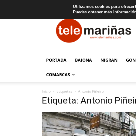
C
15
Aviso legal
Tarifas de publicidad
Oia
Utilizamos cookies para ofrecert
Puedes obtener más información
Telemariñas
PORTADA
BAIONA
NIGRÁN
GON
COMARCAS
Inicio
Etiquetas
Antonio Piñeiro
Etiqueta: Antonio Piñei