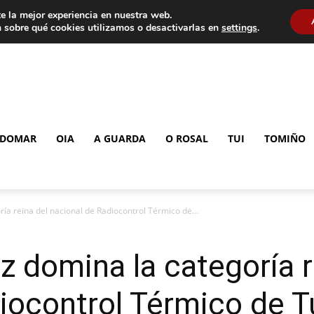
e la mejor experiencia en nuestra web.
 sobre qué cookies utilizamos o desactivarlas en
settings
.
DOMAR
OIA
A GUARDA
O ROSAL
TUI
TOMIÑO
ía reina del nacional de Radiocontrol Térmico de...
 domina la categoría r
iocontrol Térmico de T