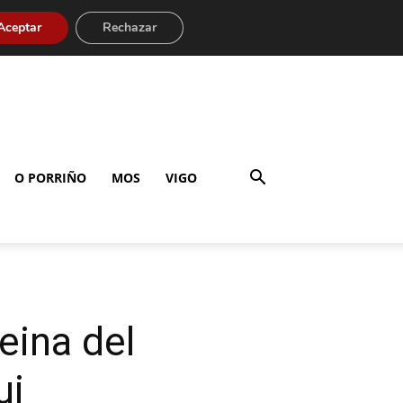
Aceptar
Rechazar
O PORRIÑO
MOS
VIGO
eina del
ui