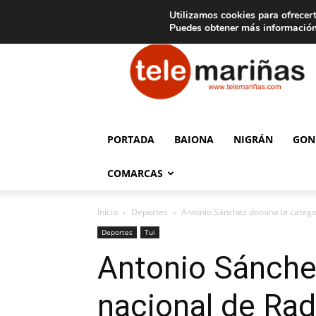
C
15
Aviso legal
Tarifas de publicidad
Oia
Utilizamos cookies para ofrecert
Puedes obtener más información
Telemariñas
PORTADA
BAIONA
NIGRÁN
GON
COMARCAS
Inicio
Deportes
Antonio Sánchez domina la categor
Deportes
Tui
Antonio Sánchez
nacional de Rad