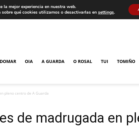
e la mejor experiencia en nuestra web.
 sobre qué cookies utilizamos o desactivarlas en
settings
.
DOMAR
OIA
A GUARDA
O ROSAL
TUI
TOMIÑO
n pleno centro de A Guarda
es de madrugada en pl