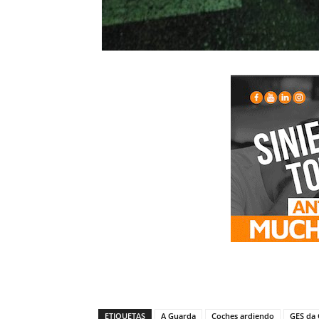
ETIQUETAS
A Guarda
Coches ardiendo
GES da