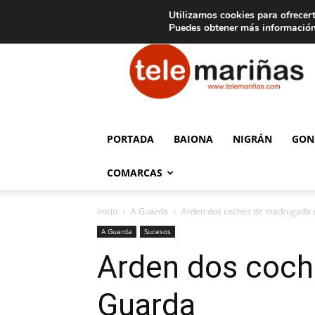
C
15
Aviso legal
Tarifas de publicidad
Oia
Utilizamos cookies para ofrecert
Puedes obtener más información
Telemariñas
PORTADA
BAIONA
NIGRÁN
GON
COMARCAS
Inicio
A Guarda
Arden dos coches de madrugada e
A Guarda
Sucesos
Arden dos coch
Guarda