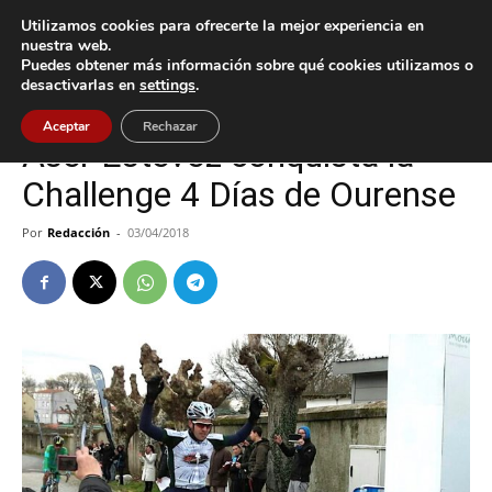
Utilizamos cookies para ofrecerte la mejor experiencia en
nuestra web.
Puedes obtener más información sobre qué cookies utilizamos o
Inicio
A Guarda
desactivarlas en
settings
.
A Guarda
Deportes
Aceptar
Rechazar
Aser Estévez conquista la
Challenge 4 Días de Ourense
Por
Redacción
-
03/04/2018