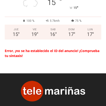
°
15
°
15
100 %
5.7kmh
75 %
JUE
VIE
SAB
DOM
LUN
15
°
19
°
16
°
17
°
17
°
Error, ¡no se ha establecido el ID del anuncio! ¡Comprueba
tu sintaxis!