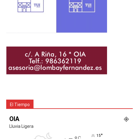
El Tiempo
OIA
Lluvia Ligera
°
15
C