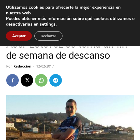
Utilizamos cookies para ofrecerte la mejor experiencia en
nuestra web.
Puedes obtener más información sobre qué cookies utilizamos o
Inicio
A Guarda
desactivarlas en
settings
.
A Guarda
Deportes
Aceptar
Rechazar
Aser Estévez se toma un fin
de semana de descanso
Por
Redacción
-
12/02/2017