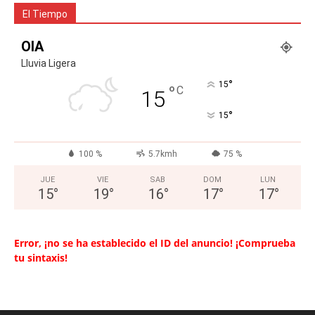
El Tiempo
OIA
Lluvia Ligera
°
15
°
C
15
°
15
100 %
5.7kmh
75 %
JUE
VIE
SAB
DOM
LUN
15
°
19
°
16
°
17
°
17
°
Error, ¡no se ha establecido el ID del anuncio! ¡Comprueba
tu sintaxis!