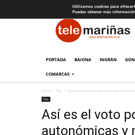
C
15
Aviso legal
Tarifas de publicidad
Oia
Utilizamos cookies para ofrecert
Puedes obtener más información
Telemariñas
PORTADA
BAIONA
NIGRÁN
GON
COMARCAS
Inicio
Oia
Así es el voto por correo en las eleccio
Oia
Así es el voto p
autonómicas y 