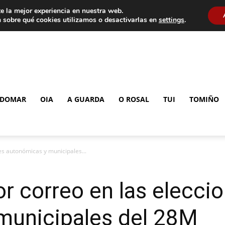
e la mejor experiencia en nuestra web.
 sobre qué cookies utilizamos o desactivarlas en
settings
.
DOMAR
OIA
A GUARDA
O ROSAL
TUI
TOMIÑO
nes autonómicas y municipales...
or correo en las elecci
municipales del 28M