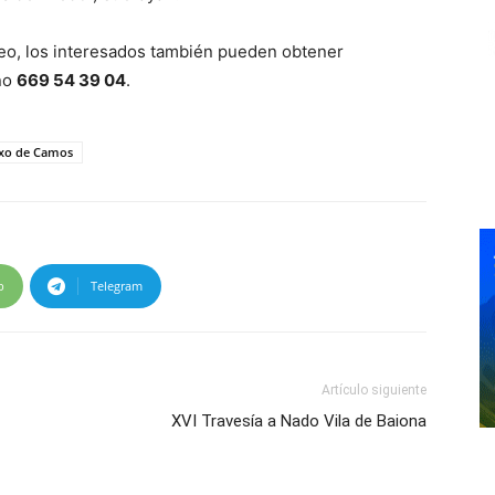
reo, los interesados también pueden obtener
ono
669 54 39 04
.
exo de Camos
p
Telegram
Artículo siguiente
XVI Travesía a Nado Vila de Baiona