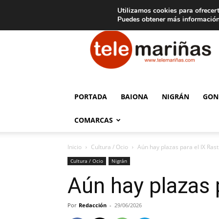
C
15
Aviso legal
Tarifas de publicidad
Oia
Utilizamos cookies para ofrecert
Puedes obtener más información
Telemariñas
PORTADA
BAIONA
NIGRÁN
GON
COMARCAS
Inicio
Cultura / Ocio
Aún hay plazas para el IX Ra
Cultura / Ocio
Nigrán
Aún hay plazas 
Por
Redacción
-
29/06/2026