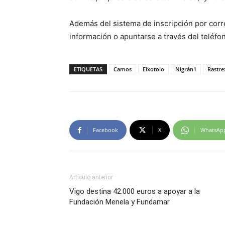
Además del sistema de inscripción por cor
información o apuntarse a través del teléf
ETIQUETAS
Camos
Eixotolo
Nigrán1
Rastr
Facebook
X
WhatsAp
Artículo anterior
Vigo destina 42.000 euros a apoyar a la
Fundación Menela y Fundamar