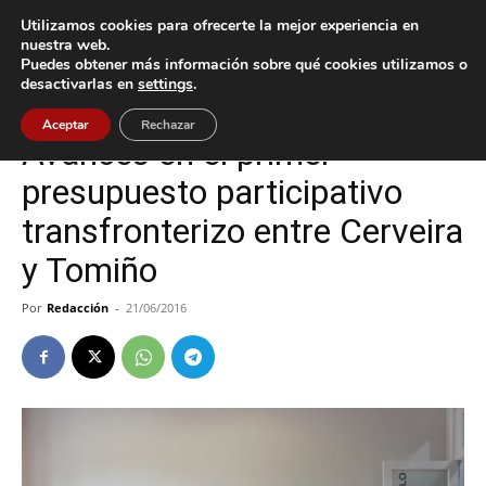
Utilizamos cookies para ofrecerte la mejor experiencia en
nuestra web.
Puedes obtener más información sobre qué cookies utilizamos o
Inicio
Tomiño
desactivarlas en
settings
.
Tomiño
Aceptar
Rechazar
Avances en el primer
presupuesto participativo
transfronterizo entre Cerveira
y Tomiño
Por
Redacción
-
21/06/2016