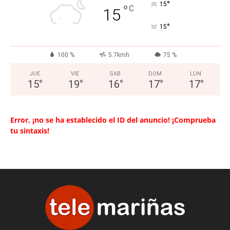
°
15
°
C
15
°
15
100 %
5.7kmh
75 %
JUE
VIE
SAB
DOM
LUN
15
°
19
°
16
°
17
°
17
°
Error, ¡no se ha establecido el ID del anuncio! ¡Comprueba
tu sintaxis!