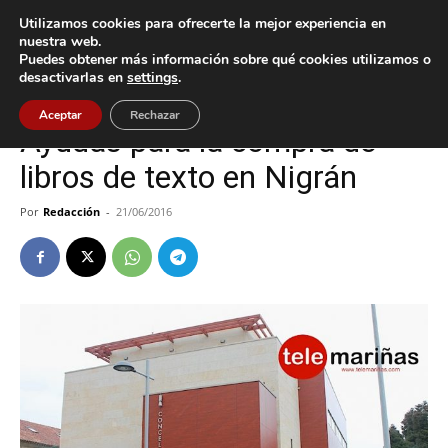
Utilizamos cookies para ofrecerte la mejor experiencia en
nuestra web.
Puedes obtener más información sobre qué cookies utilizamos o
Inicio
Nigrán
desactivarlas en
settings
.
Nigrán
Aceptar
Rechazar
Ayudas para la compra de
libros de texto en Nigrán
Por
Redacción
-
21/06/2016