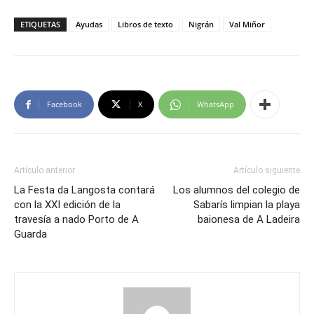
ETIQUETAS
Ayudas
Libros de texto
Nigrán
Val Miñor
Facebook
X
WhatsApp
Artículo anterior
Artículo siguiente
La Festa da Langosta contará
Los alumnos del colegio de
con la XXI edición de la
Sabarís limpian la playa
travesía a nado Porto de A
baionesa de A Ladeira
Guarda