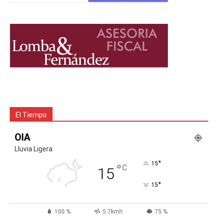
El Tiempo
OIA
Lluvia Ligera
°
15
°
C
15
°
15
100 %
5.7kmh
75 %