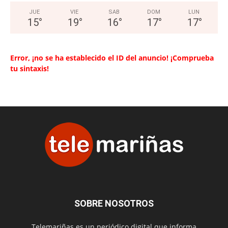
JUE
VIE
SAB
DOM
LUN
15
°
19
°
16
°
17
°
17
°
Error, ¡no se ha establecido el ID del anuncio! ¡Comprueba
tu sintaxis!
SOBRE NOSOTROS
Telemariñas es un periódico digital que informa