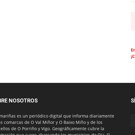
Er
¡
BRE NOSOTROS
S
mariñas es un periódico digital que informa diariamente
as comarcas de O Val Miñor y O Baixo Miño y de los
ellos de O Porriño y Vigo. Geográficamente cubre la
rmación que surge abarcando los municipios de Oia, O