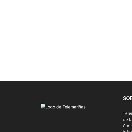
SO
Tele
de l
Conc
info