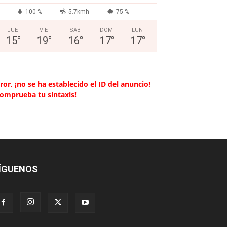
100 %
5.7kmh
75 %
JUE
VIE
SAB
DOM
LUN
15
°
19
°
16
°
17
°
17
°
ror, ¡no se ha establecido el ID del anuncio!
Comprueba tu sintaxis!
ÍGUENOS