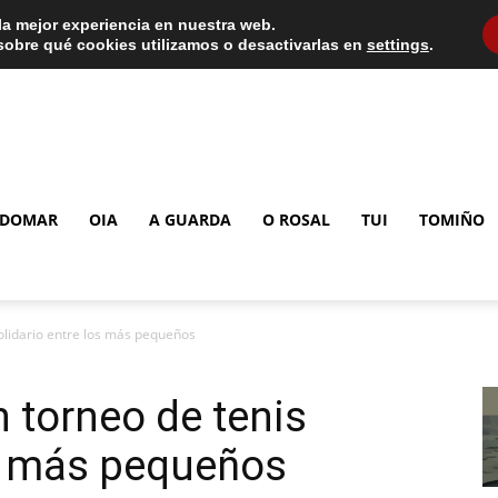
la mejor experiencia en nuestra web.
obre qué cookies utilizamos o desactivarlas en
settings
.
DOMAR
OIA
A GUARDA
O ROSAL
TUI
TOMIÑO
olidario entre los más pequeños
 torneo de tenis
os más pequeños