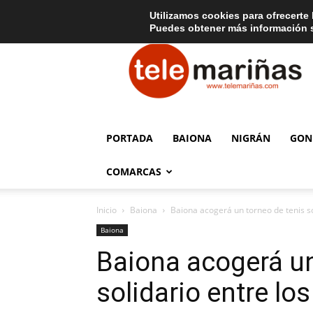
C
15
Aviso legal
Tarifas de publicidad
Oia
Utilizamos cookies para ofrecerte 
Puedes obtener más información s
Telemariñas
PORTADA
BAIONA
NIGRÁN
GON
COMARCAS
Inicio
Baiona
Baiona acogerá un torneo de tenis s
Baiona
Baiona acogerá un
solidario entre l