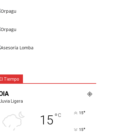
El Tiempo
OIA
Lluvia Ligera
°
15
°
C
15
°
15