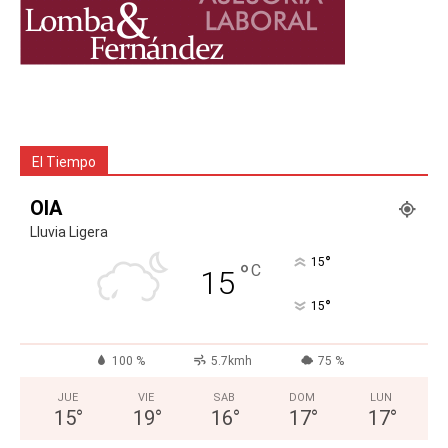
El Tiempo
OIA
Lluvia Ligera
°
15
°
C
15
°
15
100 %
5.7kmh
75 %
JUE
VIE
SAB
DOM
LUN
15
°
19
°
16
°
17
°
17
°