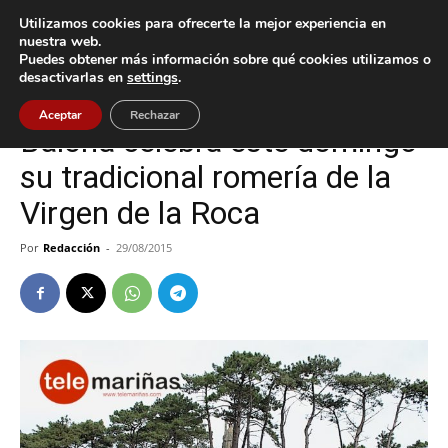
Utilizamos cookies para ofrecerte la mejor experiencia en
nuestra web.
Puedes obtener más información sobre qué cookies utilizamos o
Inicio
Baiona
desactivarlas en
settings
.
Baiona
Aceptar
Rechazar
Baiona celebra este domingo
su tradicional romería de la
Virgen de la Roca
Por
Redacción
-
29/08/2015