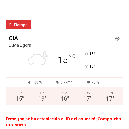
El Tiempo
OIA
Lluvia Ligera
°
15
°
C
15
°
15
100 %
5.7kmh
75 %
JUE
VIE
SAB
DOM
LUN
15
°
19
°
16
°
17
°
17
°
Error, ¡no se ha establecido el ID del anuncio! ¡Comprueba
tu sintaxis!