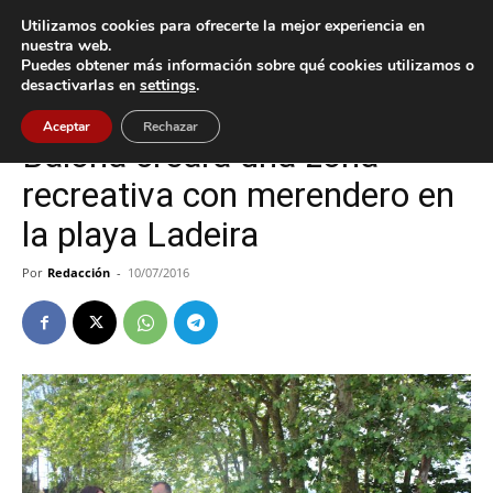
Utilizamos cookies para ofrecerte la mejor experiencia en
nuestra web.
Puedes obtener más información sobre qué cookies utilizamos o
Inicio
Baiona
desactivarlas en
settings
.
Baiona
Política
Aceptar
Rechazar
Baiona creará una zona
recreativa con merendero en
la playa Ladeira
Por
Redacción
-
10/07/2016