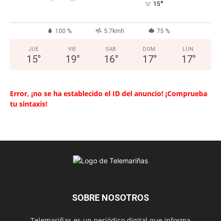
°
15
100 %
5.7kmh
75 %
JUE
VIE
SAB
DOM
LUN
15
°
19
°
16
°
17
°
17
°
Error, ¡no se ha establecido el ID del anuncio! ¡Comprueba
tu sintaxis!
SOBRE NOSOTROS
Telemariñas es un periódico digital que informa