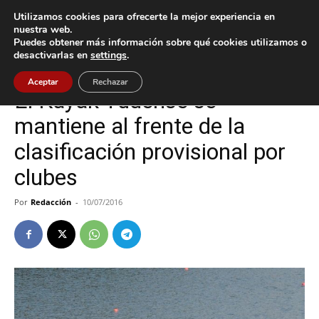
Utilizamos cookies para ofrecerte la mejor experiencia en
nuestra web.
Puedes obtener más información sobre qué cookies utilizamos o
Inicio
Deportes
desactivarlas en
settings
.
Deportes
Tui
Aceptar
Rechazar
El Kayak Tudense se
mantiene al frente de la
clasificación provisional por
clubes
Por
Redacción
-
10/07/2016