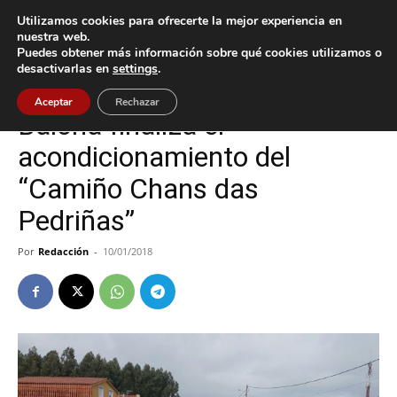
Utilizamos cookies para ofrecerte la mejor experiencia en
nuestra web.
Puedes obtener más información sobre qué cookies utilizamos o
Inicio
Baiona
desactivarlas en
settings
.
Baiona
Política
Aceptar
Rechazar
Baiona finaliza el
acondicionamiento del
“Camiño Chans das
Pedriñas”
Por
Redacción
-
10/01/2018