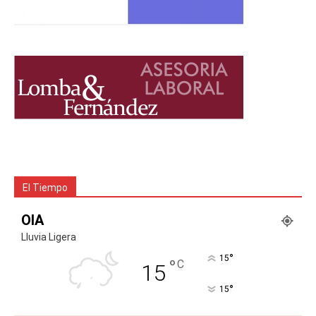
El Tiempo
OIA
Lluvia Ligera
°
15
°
C
15
°
15