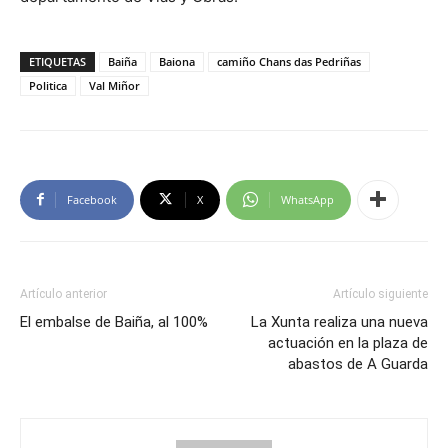
ETIQUETAS
Baiña
Baiona
camiño Chans das Pedriñas
Politica
Val Miñor
Facebook
X
WhatsApp
Artículo anterior
Artículo siguiente
El embalse de Baiña, al 100%
La Xunta realiza una nueva
actuación en la plaza de
abastos de A Guarda