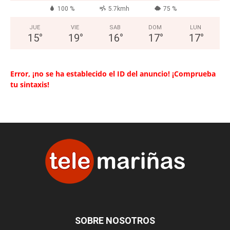
100 %
5.7kmh
75 %
JUE
VIE
SAB
DOM
LUN
15
°
19
°
16
°
17
°
17
°
Error, ¡no se ha establecido el ID del anuncio! ¡Comprueba
tu sintaxis!
SOBRE NOSOTROS