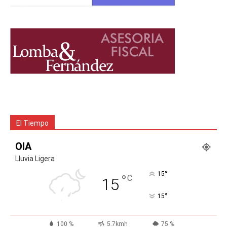
El Tiempo
OIA
Lluvia Ligera
°
15
°
C
15
°
15
100 %
5.7kmh
75 %