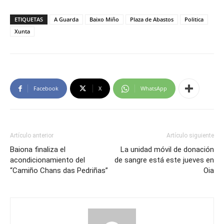
ETIQUETAS
A Guarda
Baixo Miño
Plaza de Abastos
Politica
Xunta
Facebook
X
WhatsApp
Artículo anterior
Artículo siguiente
Baiona finaliza el
La unidad móvil de donación
acondicionamiento del
de sangre está este jueves en
“Camiño Chans das Pedriñas”
Oia