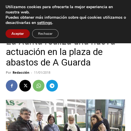
Utilizamos cookies para ofrecerte la mejor experiencia en
nuestra web.
Puedes obtener más información sobre qué cookies utilizamos o
Inicio
A Guarda
desactivarlas en
settings
.
A Guarda
Política
Aceptar
Rechazar
La Xunta realiza una nueva
actuación en la plaza de
abastos de A Guarda
Por
Redacción
-
11/01/2018