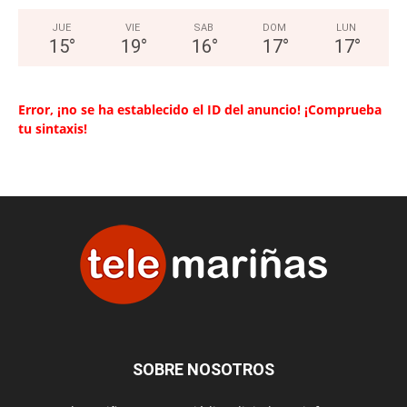
JUE
VIE
SAB
DOM
LUN
15
°
19
°
16
°
17
°
17
°
Error, ¡no se ha establecido el ID del anuncio! ¡Comprueba
tu sintaxis!
SOBRE NOSOTROS