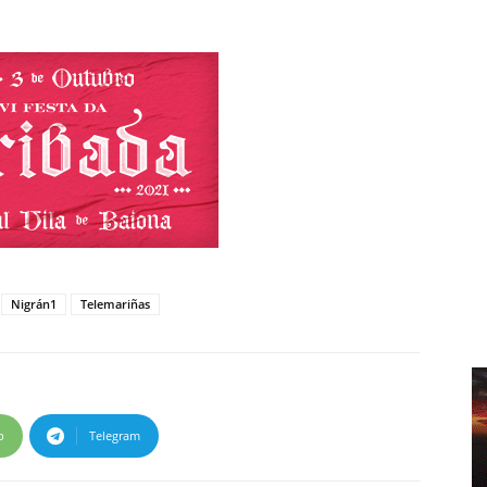
Nigrán1
Telemariñas
p
Telegram