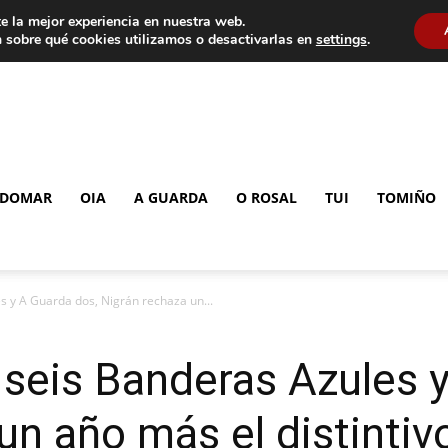
e la mejor experiencia en nuestra web.
 sobre qué cookies utilizamos o desactivarlas en
settings
.
DOMAR
OIA
A GUARDA
O ROSAL
TUI
TOMIÑO
 y A Guarda dos, Nigrán rechaza un...
seis Banderas Azules y
un año más el distintiv