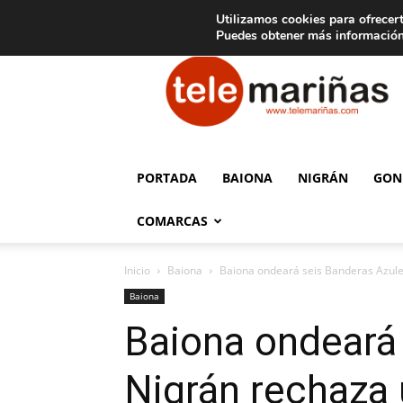
C
15
Aviso legal
Tarifas de publicidad
Oia
Utilizamos cookies para ofrecert
Puedes obtener más información
Telemariñas
PORTADA
BAIONA
NIGRÁN
GON
COMARCAS
Inicio
Baiona
Baiona ondeará seis Banderas Azules
Baiona
Baiona ondeará 
Nigrán rechaza 