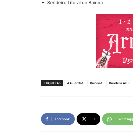
Sendeiro Litoral de Baiona
ETIQUETAS
A Guarda1
Baiona1
Bandera Azul
Facebook
X
WhatsAp