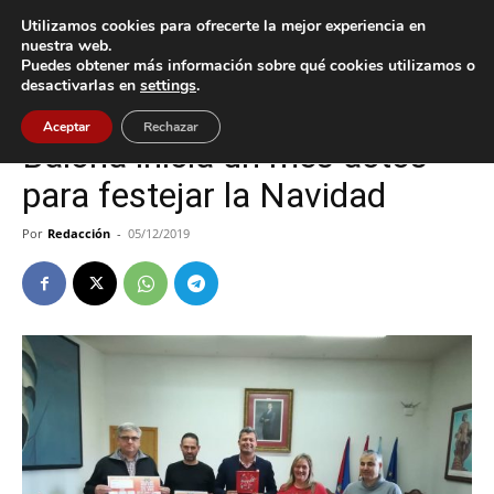
Utilizamos cookies para ofrecerte la mejor experiencia en
nuestra web.
Puedes obtener más información sobre qué cookies utilizamos o
Inicio
Baiona
desactivarlas en
settings
.
Baiona
Cultura / Ocio
Aceptar
Rechazar
Baiona inicia un mes actos
para festejar la Navidad
Por
Redacción
-
05/12/2019