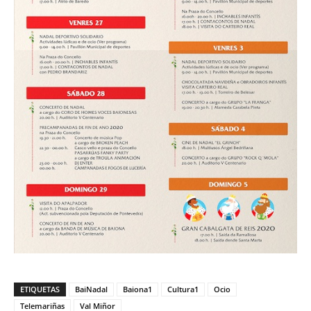
ETIQUETAS
BaiNadal
Baiona1
Cultura1
Ocio
Telemariñas
Val Miñor