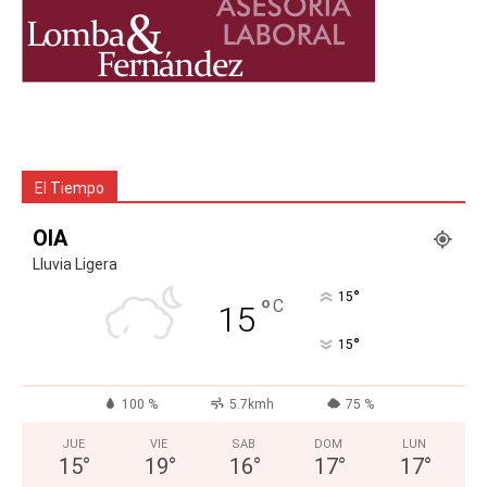
El Tiempo
OIA
Lluvia Ligera
°
15
°
C
15
°
15
100 %
5.7kmh
75 %
JUE
VIE
SAB
DOM
LUN
15
°
19
°
16
°
17
°
17
°