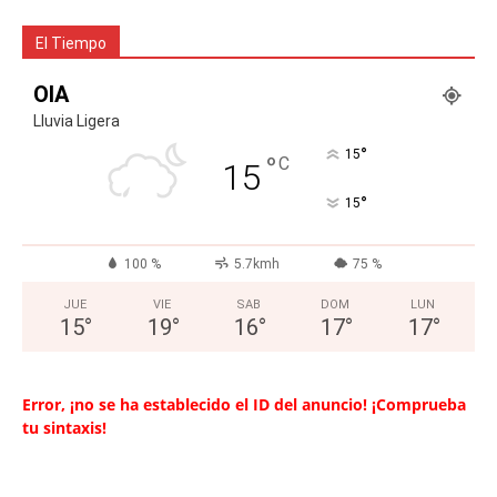
El Tiempo
OIA
Lluvia Ligera
°
15
°
C
15
°
15
100 %
5.7kmh
75 %
JUE
VIE
SAB
DOM
LUN
15
°
19
°
16
°
17
°
17
°
Error, ¡no se ha establecido el ID del anuncio! ¡Comprueba
tu sintaxis!