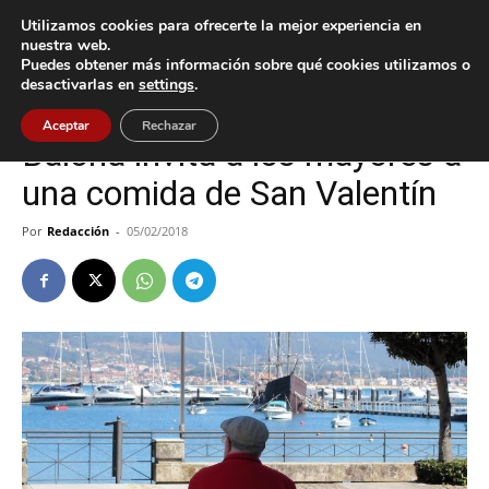
Utilizamos cookies para ofrecerte la mejor experiencia en
nuestra web.
Puedes obtener más información sobre qué cookies utilizamos o
Inicio
Baiona
desactivarlas en
settings
.
Baiona
Cultura / Ocio
Aceptar
Rechazar
Baiona invita a los mayores a
una comida de San Valentín
Por
Redacción
-
05/02/2018