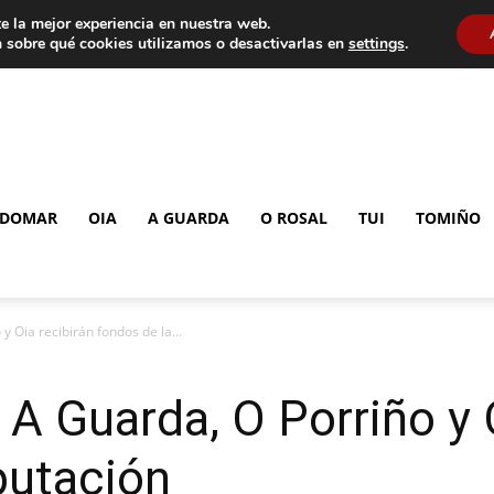
e la mejor experiencia en nuestra web.
 sobre qué cookies utilizamos o desactivarlas en
settings
.
DOMAR
OIA
A GUARDA
O ROSAL
TUI
TOMIÑO
 Oia recibirán fondos de la...
 A Guarda, O Porriño y 
putación