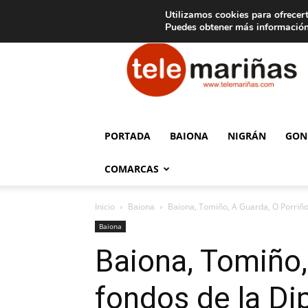
C
15
Aviso legal
Tarifas de publicidad
Oia
Utilizamos cookies para ofrecert
Puedes obtener más información
Telemariñas
PORTADA
BAIONA
NIGRÁN
GON
COMARCAS
Inicio
Baiona
Baiona, Tomiño, A Guarda, O Porriño y
Baiona
Baiona, Tomiño,
fondos de la Di