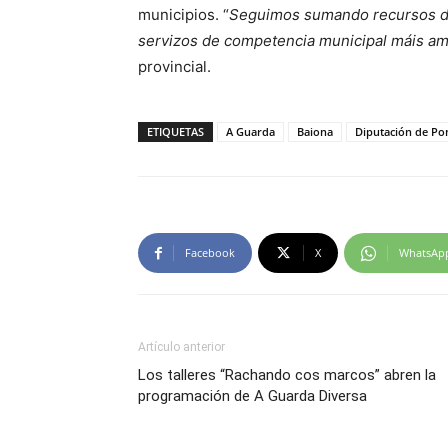
municipios. “
Seguimos sumando recursos des
servizos de competencia municipal máis amb
provincial.
ETIQUETAS
A Guarda
Baiona
Diputación de Po
Facebook
X
WhatsAp
Artículo anterior
Los talleres “Rachando cos marcos” abren la
programación de A Guarda Diversa