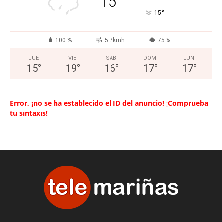
15
°
15
100 %
5.7kmh
75 %
JUE
VIE
SAB
DOM
LUN
15
°
19
°
16
°
17
°
17
°
Error, ¡no se ha establecido el ID del anuncio! ¡Comprueba
tu sintaxis!