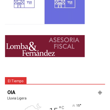
El Tiempo
OIA
Lluvia Ligera
°
15
°
C