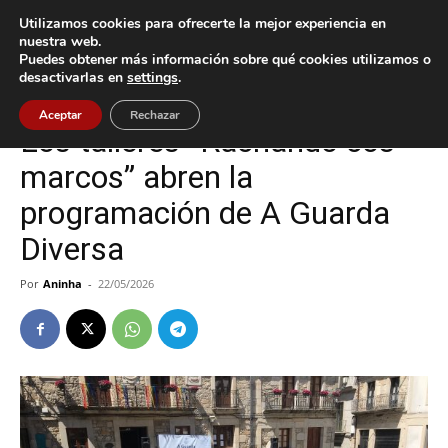
Utilizamos cookies para ofrecerte la mejor experiencia en
nuestra web.
Puedes obtener más información sobre qué cookies utilizamos o
Inicio
A Guarda
desactivarlas en
settings
.
A Guarda
Cultura / Ocio
Aceptar
Rechazar
Los talleres “Rachando cos
marcos” abren la
programación de A Guarda
Diversa
Por
Aninha
-
22/05/2026