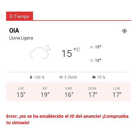
El Tiempo
OIA
Lluvia Ligera
°
15
°
C
15
°
15
100 %
5.7kmh
75 %
JUE
VIE
SAB
DOM
LUN
15
°
19
°
16
°
17
°
17
°
Error, ¡no se ha establecido el ID del anuncio! ¡Comprueba
tu sintaxis!