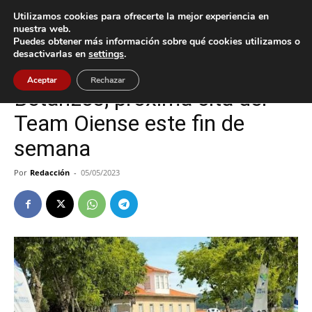
Utilizamos cookies para ofrecerte la mejor experiencia en
nuestra web.
Puedes obtener más información sobre qué cookies utilizamos o
Inicio
Deportes
desactivarlas en
settings
.
Deportes
Oia
Aceptar
Rechazar
Betanzos, próxima cita del
Team Oiense este fin de
semana
Por
Redacción
-
05/05/2023