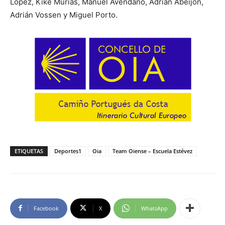
López, Kike Murias, Manuel Avendaño, Adrián Abeijón,
Adrián Vossen y Miguel Porto.
ETIQUETAS
Deportes1
Oia
Team Oiense – Escuela Estévez
Facebook
X
WhatsApp