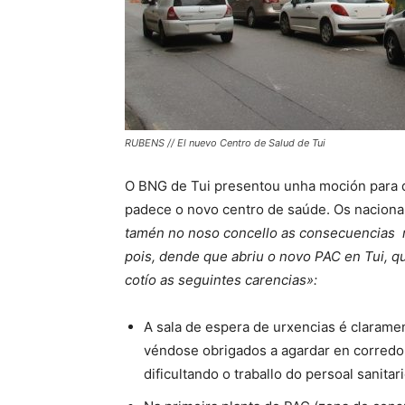
RUBENS // El nuevo Centro de Salud de Tui
O BNG de Tui presentou unha moción para q
padece o novo centro de saúde. Os nacional
tamén no noso concello as consecuencias na
pois, dende que abriu o novo PAC en Tui, q
cotío as seguintes carencias»:
A sala de espera de urxencias é claramen
véndose obrigados a agardar en corredor
dificultando o traballo do persoal sanitari