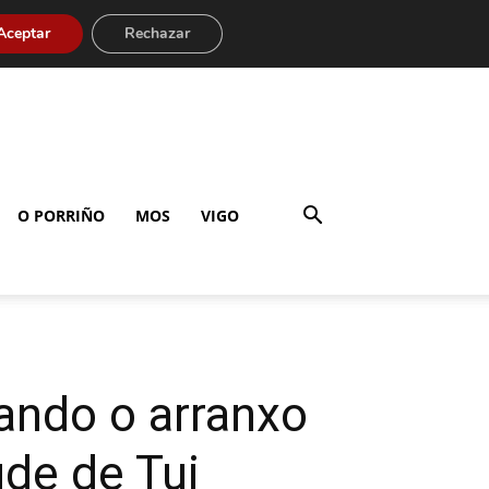
Aceptar
Rechazar
O PORRIÑO
MOS
VIGO
ndo o arranxo
úde de Tui