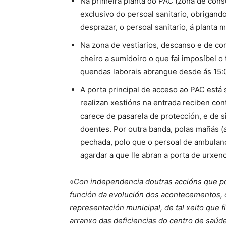
Na primeira planta do PAC (zona de consu
exclusivo do persoal sanitario, obrigando
desprazar, o persoal sanitario, á planta 
Na zona de vestiarios, descanso e de com
cheiro a sumidoiro o que fai imposíbel o
quendas laborais abrangue desde ás 15:0
A porta principal de acceso ao PAC está 
realizan xestións na entrada reciben cont
carece de pasarela de protección, e de 
doentes. Por outra banda, polas mañás (
pechada, polo que o persoal de ambulanc
agardar a que lle abran a porta de urxenc
«
Con independencia doutras accións que po
función da evolución dos acontecementos,
representación municipal, de tal xeito que f
arranxo das deficiencias do centro de saúd