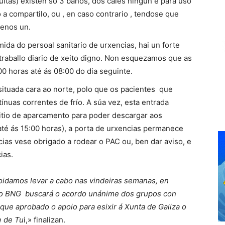
ltas) existen só 3 baños, dos cales ningún é para uso
 a compartilo, ou , en caso contrario , tendose que
menos un.
ida do persoal sanitario de urxencias, hai un forte
 traballo diario de xeito digno. Non esquezamos que as
0 horas até ás 08:00 do dia seguinte.
situada cara ao norte, polo que os pacientes que
ínuas correntes de frío. A súa vez, esta entrada
sitio de aparcamento para poder descargar aos
até ás 15:00 horas), a porta de urxencias permanece
ias vese obrigado a rodear o PAC ou, ben dar aviso, e
ias.
idamos levar a cabo nas vindeiras semanas, en
 o BNG buscará o acordo unánime dos grupos con
ique aprobado o apoio para esixir á Xunta de Galiza o
e de Tu
i,» finalizan.