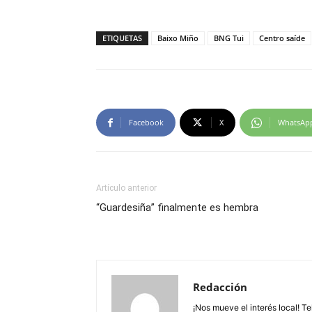
ETIQUETAS
Baixo Miño
BNG Tui
Centro saíde
Facebook
X
WhatsAp
Artículo anterior
“Guardesiña” finalmente es hembra
Redacción
¡Nos mueve el interés local! T