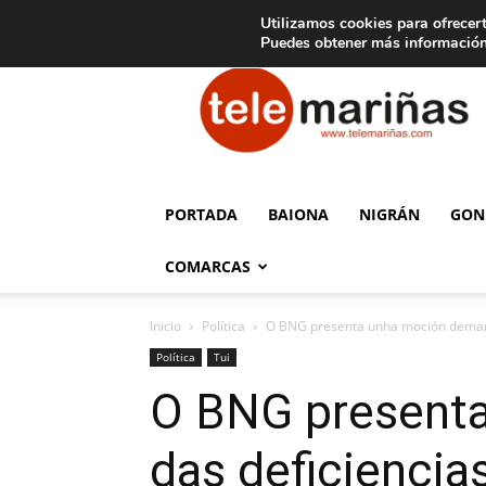
C
15
Aviso legal
Tarifas de publicidad
Oia
Utilizamos cookies para ofrecert
Puedes obtener más información
Telemariñas
PORTADA
BAIONA
NIGRÁN
GON
COMARCAS
Inicio
Política
O BNG presenta unha moción demand
Política
Tui
O BNG presenta
das deficiencia