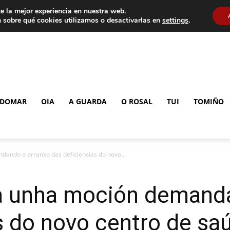
e la mejor experiencia en nuestra web.
 sobre qué cookies utilizamos o desactivarlas en
settings
.
DOMAR
OIA
A GUARDA
O ROSAL
TUI
TOMIÑO
ando o arranxo das deficiencias do novo...
 unha moción demanda
s do novo centro de sa